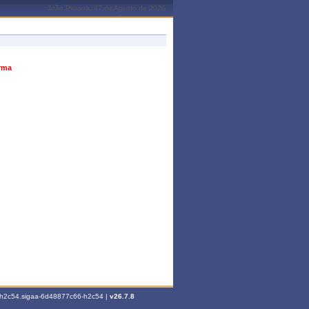
João Pessoa, 07 de Agosto de 2026
urma
6-h2c54.sigaa-6d48877c66-h2c54 |
v26.7.8