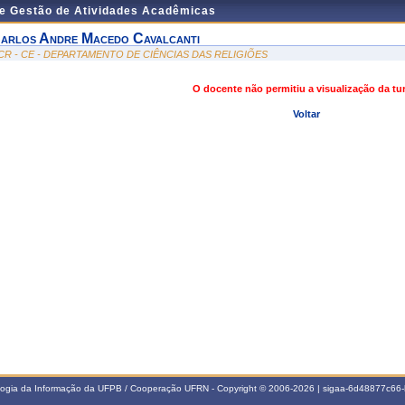
de Gestão de Atividades Acadêmicas
arlos Andre Macedo Cavalcanti
CR - CE - DEPARTAMENTO DE CIÊNCIAS DAS RELIGIÕES
O docente não permitiu a visualização da t
Voltar
ologia da Informação da UFPB / Cooperação UFRN - Copyright © 2006-2026 | sigaa-6d48877c6