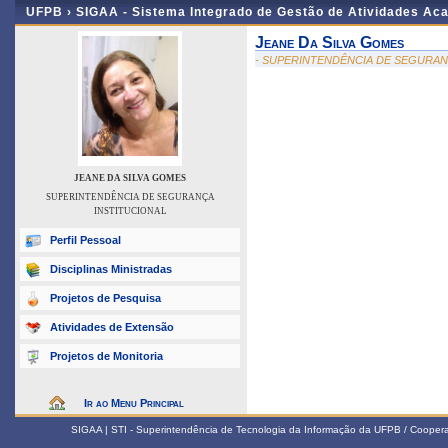
UFPB ›
SIGAA - Sistema Integrado de Gestão de Atividades Ac
Jeane Da Silva Gomes
- SUPERINTENDÊNCIA DE SEGURAN
JEANE DA SILVA GOMES
SUPERINTENDÊNCIA DE SEGURANÇA
INSTITUCIONAL
Perfil Pessoal
Disciplinas Ministradas
Projetos de Pesquisa
Atividades de Extensão
Projetos de Monitoria
Ir ao Menu Principal
SIGAA | STI - Superintendência de Tecnologia da Informação da UFPB / Coope