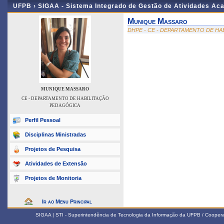
UFPB ›
SIGAA - Sistema Integrado de Gestão de Atividades Ac
Munique Massaro
DHPE - CE - DEPARTAMENTO DE H
MUNIQUE MASSARO
CE - DEPARTAMENTO DE HABILITAÇÃO
PEDAGÓGICA
Perfil Pessoal
Disciplinas Ministradas
Projetos de Pesquisa
Atividades de Extensão
Projetos de Monitoria
Ir ao Menu Principal
SIGAA | STI - Superintendência de Tecnologia da Informação da UFPB / Coope