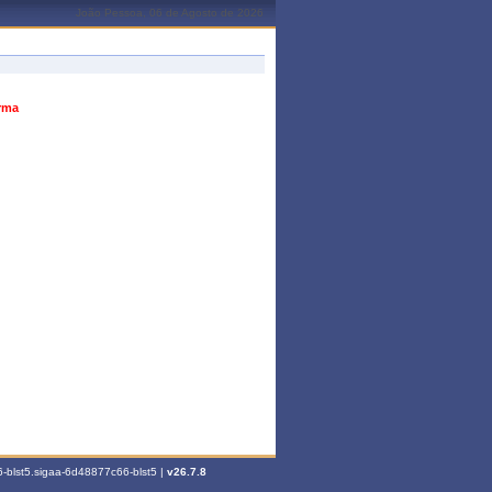
João Pessoa, 06 de Agosto de 2026
urma
-blst5.sigaa-6d48877c66-blst5 |
v26.7.8