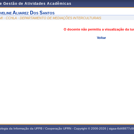
de Gestão de Atividades Acadêmicas
veline Alvarez Dos Santos
MI - CCHLA - DEPARTAMENTO DE MEDIAÇÕES INTERCULTURAIS
O docente não permitiu a visualização da t
Voltar
nologia da Informação da UFPB / Cooperação UFRN - Copyright © 2006-2026 | sigaa-6d48877c66