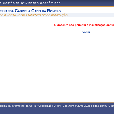
de Gestão de Atividades Acadêmicas
ernanda Gabriela Gadelha Romero
COM - CCTA - DEPARTAMENTO DE COMUNICAÇÃO
O docente não permitiu a visualização da t
Voltar
nologia da Informação da UFPB / Cooperação UFRN - Copyright © 2006-2026 | sigaa-6d48877c66