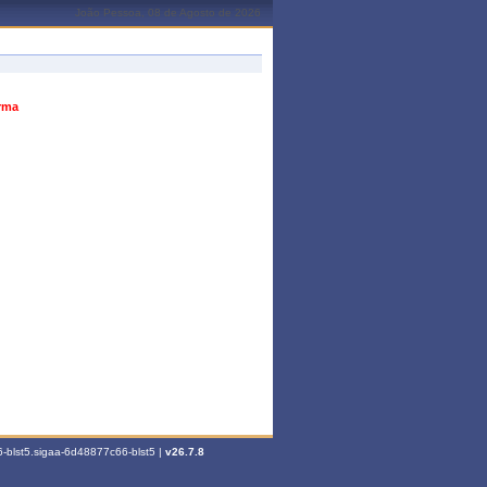
João Pessoa, 08 de Agosto de 2026
urma
-blst5.sigaa-6d48877c66-blst5 |
v26.7.8