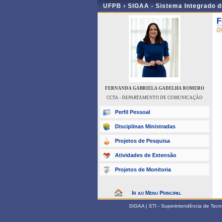
UFPB ›
SIGAA - Sistema Integrado 
F
D
FERNANDA GABRIELA GADELHA ROMERO
CCTA - DEPARTAMENTO DE COMUNICAÇÃO
Perfil Pessoal
Disciplinas Ministradas
Projetos de Pesquisa
Atividades de Extensão
Projetos de Monitoria
Ir ao Menu Principal
SIGAA | STI - Superintendência de Tec