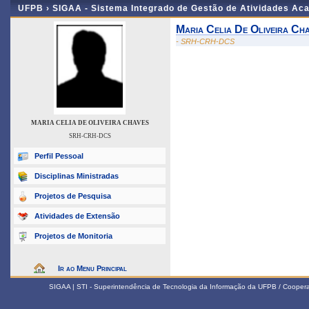
UFPB ›
SIGAA - Sistema Integrado de Gestão de Atividades Ac
Maria Celia De Oliveira Ch
- SRH-CRH-DCS
MARIA CELIA DE OLIVEIRA CHAVES
SRH-CRH-DCS
Perfil Pessoal
Disciplinas Ministradas
Projetos de Pesquisa
Atividades de Extensão
Projetos de Monitoria
Ir ao Menu Principal
SIGAA | STI - Superintendência de Tecnologia da Informação da UFPB / Coope