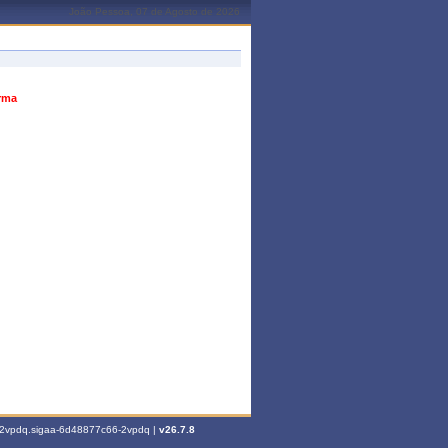
João Pessoa, 07 de Agosto de 2026
urma
6-2vpdq.sigaa-6d48877c66-2vpdq |
v26.7.8