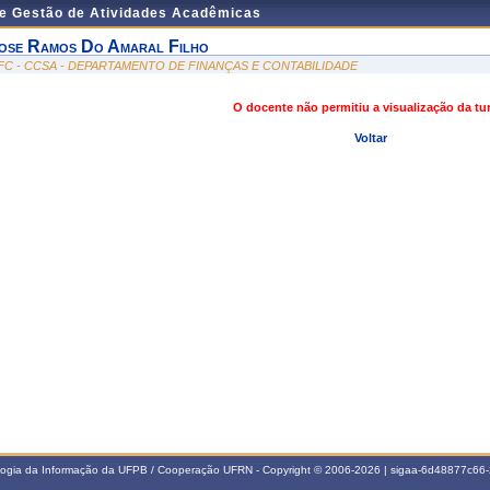
de Gestão de Atividades Acadêmicas
ose Ramos Do Amaral Filho
FC - CCSA - DEPARTAMENTO DE FINANÇAS E CONTABILIDADE
O docente não permitiu a visualização da t
Voltar
ologia da Informação da UFPB / Cooperação UFRN - Copyright © 2006-2026 | sigaa-6d48877c6