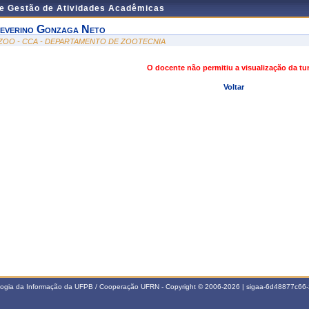
de Gestão de Atividades Acadêmicas
everino Gonzaga Neto
ZOO - CCA - DEPARTAMENTO DE ZOOTECNIA
O docente não permitiu a visualização da t
Voltar
ologia da Informação da UFPB / Cooperação UFRN - Copyright © 2006-2026 | sigaa-6d48877c6