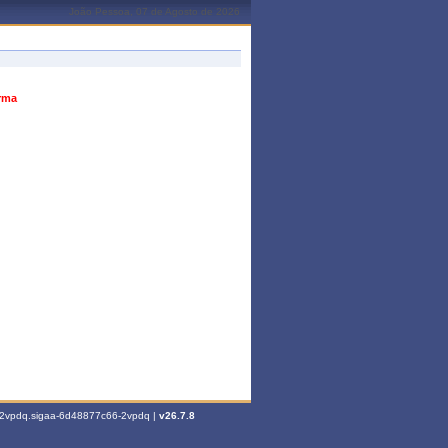
João Pessoa, 07 de Agosto de 2026
urma
6-2vpdq.sigaa-6d48877c66-2vpdq |
v26.7.8