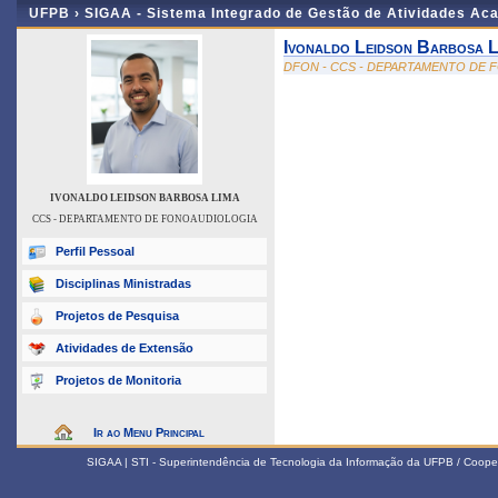
UFPB ›
SIGAA - Sistema Integrado de Gestão de Atividades Ac
Ivonaldo Leidson Barbosa L
DFON - CCS - DEPARTAMENTO DE
IVONALDO LEIDSON BARBOSA LIMA
CCS - DEPARTAMENTO DE FONOAUDIOLOGIA
Perfil Pessoal
Disciplinas Ministradas
Projetos de Pesquisa
Atividades de Extensão
Projetos de Monitoria
Ir ao Menu Principal
SIGAA | STI - Superintendência de Tecnologia da Informação da UFPB / Coope