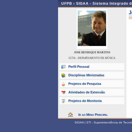
UFPB ›
SIGAA - Sistema Integrado 
J
D
JOSE HENRIQUE MARTINS
CCTA - DEPARTAMENTO DE MÚSICA
Perfil Pessoal
Disciplinas Ministradas
Projetos de Pesquisa
Atividades de Extensão
Projetos de Monitoria
Ir ao Menu Principal
SIGAA | STI - Superintendência de Tecn