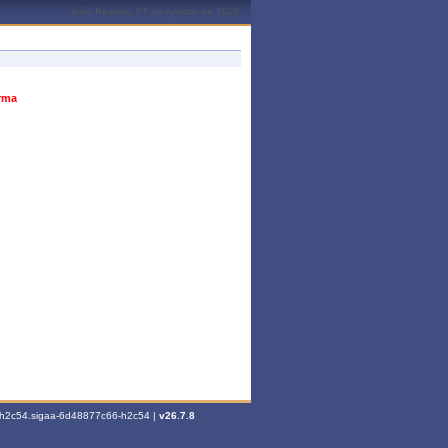
João Pessoa, 07 de Agosto de 2026
urma
6-h2c54.sigaa-6d48877c66-h2c54 |
v26.7.8