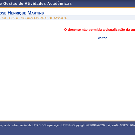
de Gestão de Atividades Acadêmicas
ose Henrique Martins
PTM - CCTA - DEPARTAMENTO DE MÚSICA
O docente não permitiu a visualização da t
Voltar
ologia da Informação da UFPB / Cooperação UFRN - Copyright © 2006-2026 | sigaa-6d48877c6