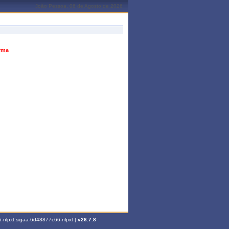
João Pessoa, 06 de Agosto de 2026
urma
-nlpxt.sigaa-6d48877c66-nlpxt |
v26.7.8