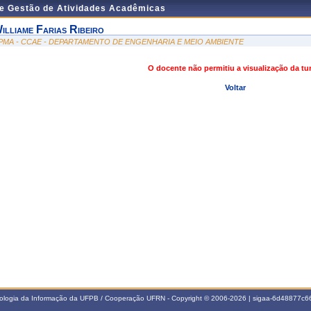
de Gestão de Atividades Acadêmicas
illiame Farias Ribeiro
PMA - CCAE - DEPARTAMENTO DE ENGENHARIA E MEIO AMBIENTE
O docente não permitiu a visualização da t
Voltar
nologia da Informação da UFPB / Cooperação UFRN - Copyright © 2006-2026 | sigaa-6d48877c66