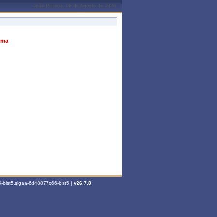
João Pessoa, 08 de Agosto de 2026
urma
-blst5.sigaa-6d48877c66-blst5 |
v26.7.8