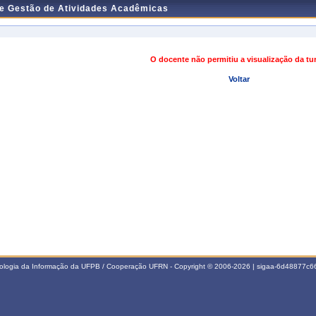
de Gestão de Atividades Acadêmicas
O docente não permitiu a visualização da t
Voltar
nologia da Informação da UFPB / Cooperação UFRN - Copyright © 2006-2026 | sigaa-6d48877c66