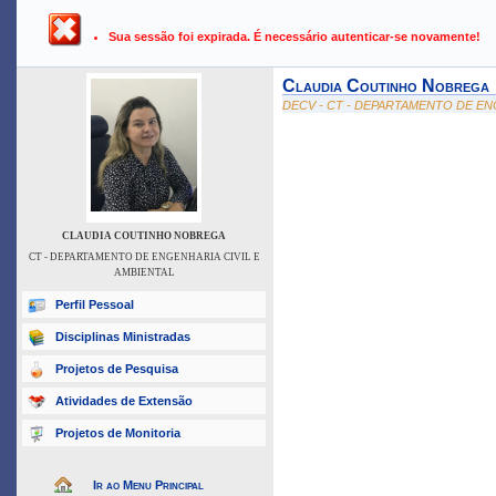
UFPB ›
SIGAA - Sistema Integrado de Gestão de Atividades Ac
Sua sessão foi expirada. É necessário autenticar-se novamente!
Claudia Coutinho Nobrega
DECV - CT - DEPARTAMENTO DE EN
CLAUDIA COUTINHO NOBREGA
CT - DEPARTAMENTO DE ENGENHARIA CIVIL E
AMBIENTAL
Perfil Pessoal
Disciplinas Ministradas
Projetos de Pesquisa
Atividades de Extensão
Projetos de Monitoria
Ir ao Menu Principal