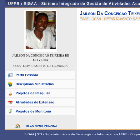
UFPB ›
SIGAA - Sistema Integrado de Gestão de Atividades Ac
Jailson Da Conceicao Teixei
PSAE - CCSA - DEPARTAMENTO DE
JAILSON DA CONCEICAO TEIXEIRA DE
OLIVEIRA
CCSA - DEPARTAMENTO DE ECONOMIA
Perfil Pessoal
Disciplinas Ministradas
Projetos de Pesquisa
Atividades de Extensão
Projetos de Monitoria
Ir ao Menu Principal
SIGAA | STI - Superintendência de Tecnologia da Informação da UFPB / Coope