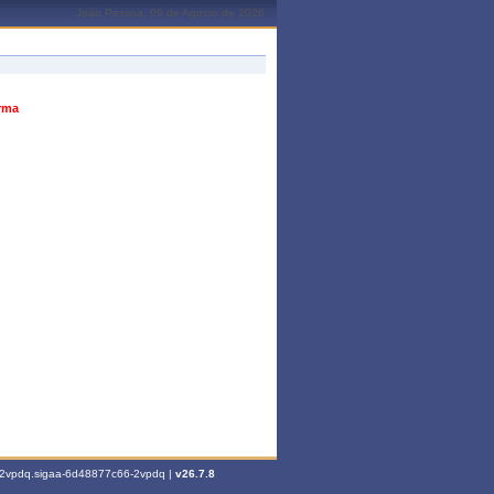
João Pessoa, 09 de Agosto de 2026
urma
6-2vpdq.sigaa-6d48877c66-2vpdq |
v26.7.8