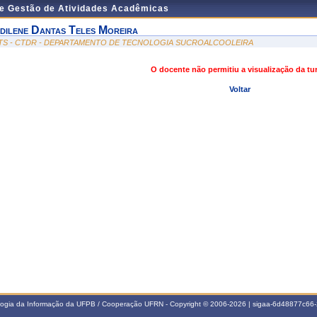
de Gestão de Atividades Acadêmicas
dilene Dantas Teles Moreira
TS - CTDR - DEPARTAMENTO DE TECNOLOGIA SUCROALCOOLEIRA
O docente não permitiu a visualização da t
Voltar
ologia da Informação da UFPB / Cooperação UFRN - Copyright © 2006-2026 | sigaa-6d48877c6