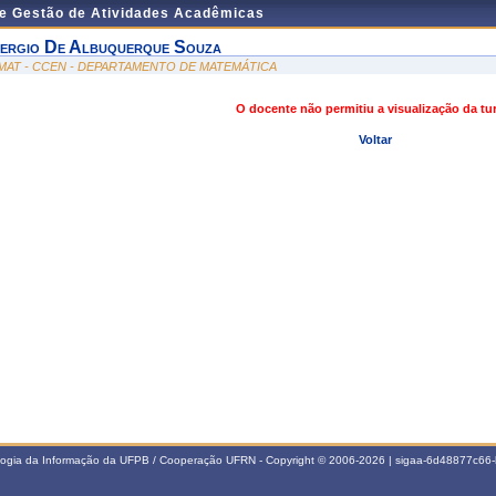
de Gestão de Atividades Acadêmicas
ergio De Albuquerque Souza
MAT - CCEN - DEPARTAMENTO DE MATEMÁTICA
O docente não permitiu a visualização da t
Voltar
ologia da Informação da UFPB / Cooperação UFRN - Copyright © 2006-2026 | sigaa-6d48877c6