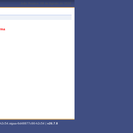
João Pessoa, 08 de Agosto de 2026
urma
6-h2c54.sigaa-6d48877c66-h2c54 |
v26.7.8