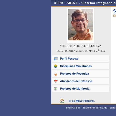
UFPB ›
SIGAA - Sistema Integrado 
S
D
SERGIO DE ALBUQUERQUE SOUZA
CCEN - DEPARTAMENTO DE MATEMÁTICA
Perfil Pessoal
Disciplinas Ministradas
Projetos de Pesquisa
Atividades de Extensão
Projetos de Monitoria
Ir ao Menu Principal
SIGAA | STI - Superintendência de Tecn