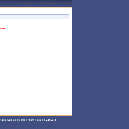
João Pessoa, 07 de Agosto de 2026
urma
6-h2c54.sigaa-6d48877c66-h2c54 |
v26.7.8