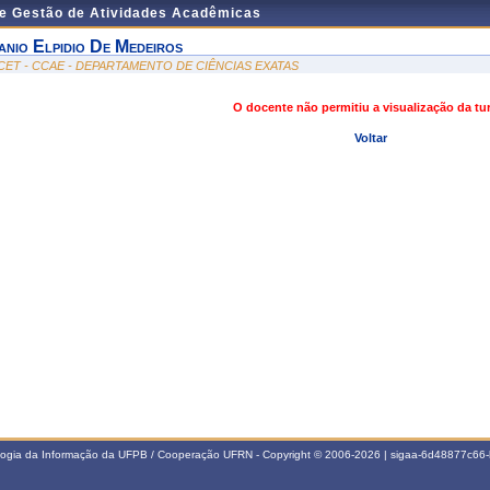
de Gestão de Atividades Acadêmicas
anio Elpidio De Medeiros
CET - CCAE - DEPARTAMENTO DE CIÊNCIAS EXATAS
O docente não permitiu a visualização da t
Voltar
ologia da Informação da UFPB / Cooperação UFRN - Copyright © 2006-2026 | sigaa-6d48877c6