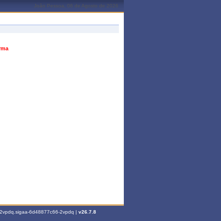
João Pessoa, 06 de Agosto de 2026
urma
6-2vpdq.sigaa-6d48877c66-2vpdq |
v26.7.8