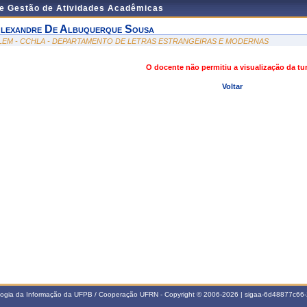
de Gestão de Atividades Acadêmicas
lexandre De Albuquerque Sousa
LEM - CCHLA - DEPARTAMENTO DE LETRAS ESTRANGEIRAS E MODERNAS
O docente não permitiu a visualização da t
Voltar
ologia da Informação da UFPB / Cooperação UFRN - Copyright © 2006-2026 | sigaa-6d48877c6