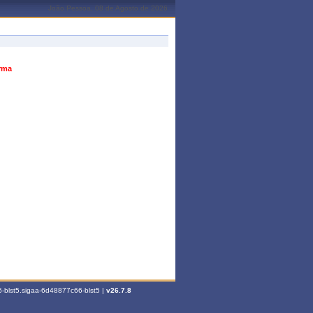
João Pessoa, 08 de Agosto de 2026
urma
-blst5.sigaa-6d48877c66-blst5 |
v26.7.8