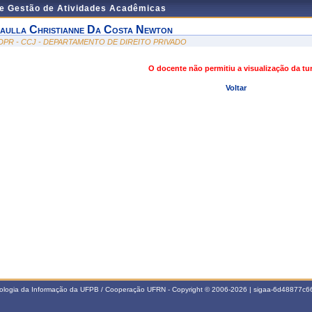
de Gestão de Atividades Acadêmicas
aulla Christianne Da Costa Newton
DPR - CCJ - DEPARTAMENTO DE DIREITO PRIVADO
O docente não permitiu a visualização da t
Voltar
nologia da Informação da UFPB / Cooperação UFRN - Copyright © 2006-2026 | sigaa-6d48877c66