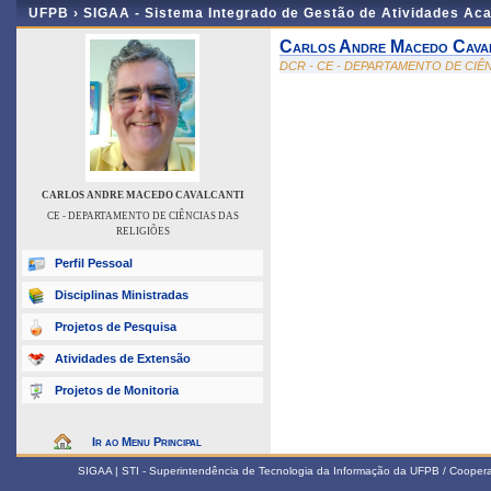
UFPB ›
SIGAA - Sistema Integrado de Gestão de Atividades Ac
Carlos Andre Macedo Cava
DCR - CE - DEPARTAMENTO DE CIÊ
CARLOS ANDRE MACEDO CAVALCANTI
CE - DEPARTAMENTO DE CIÊNCIAS DAS
RELIGIÕES
Perfil Pessoal
Disciplinas Ministradas
Projetos de Pesquisa
Atividades de Extensão
Projetos de Monitoria
Ir ao Menu Principal
SIGAA | STI - Superintendência de Tecnologia da Informação da UFPB / Coope