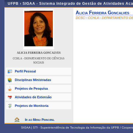
UFPB ›
SIGAA - Sistema Integrado de Gestão de Atividades Ac
Alicia Ferreira Goncalves
DCSC - CCHLA - DEPARTAMENTO DE
ALICIA FERREIRA GONCALVES
CCHLA - DEPARTAMENTO DE CIÊNCIAS
SOCIAIS
Perfil Pessoal
Disciplinas Ministradas
Projetos de Pesquisa
Atividades de Extensão
Projetos de Monitoria
Ir ao Menu Principal
SIGAA | STI - Superintendência de Tecnologia da Informação da UFPB / Coope