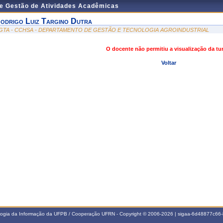
de Gestão de Atividades Acadêmicas
odrigo Luiz Targino Dutra
GTA - CCHSA - DEPARTAMENTO DE GESTÃO E TECNOLOGIA AGROINDUSTRIAL
O docente não permitiu a visualização da t
Voltar
ologia da Informação da UFPB / Cooperação UFRN - Copyright © 2006-2026 | sigaa-6d48877c6