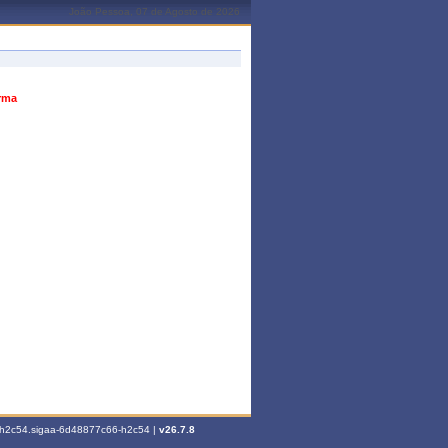
João Pessoa, 07 de Agosto de 2026
urma
6-h2c54.sigaa-6d48877c66-h2c54 |
v26.7.8