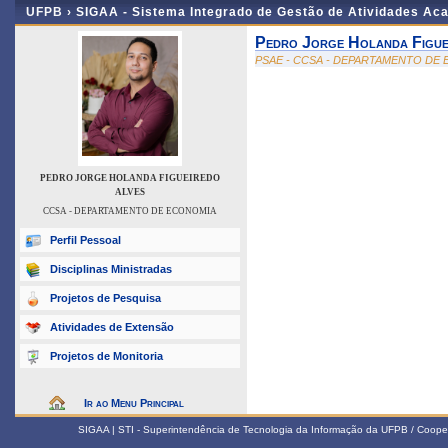
UFPB ›
SIGAA - Sistema Integrado de Gestão de Atividades Ac
Pedro Jorge Holanda Figue
PSAE - CCSA - DEPARTAMENTO DE
PEDRO JORGE HOLANDA FIGUEIREDO
ALVES
CCSA - DEPARTAMENTO DE ECONOMIA
Perfil Pessoal
Disciplinas Ministradas
Projetos de Pesquisa
Atividades de Extensão
Projetos de Monitoria
Ir ao Menu Principal
SIGAA | STI - Superintendência de Tecnologia da Informação da UFPB / Coope