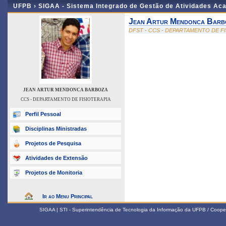
UFPB ›
SIGAA - Sistema Integrado de Gestão de Atividades Ac
Jean Artur Mendonca Barb
DFST - CCS - DEPARTAMENTO DE F
JEAN ARTUR MENDONCA BARBOZA
CCS - DEPARTAMENTO DE FISIOTERAPIA
Perfil Pessoal
Disciplinas Ministradas
Projetos de Pesquisa
Atividades de Extensão
Projetos de Monitoria
Ir ao Menu Principal
SIGAA | STI - Superintendência de Tecnologia da Informação da UFPB / Coope