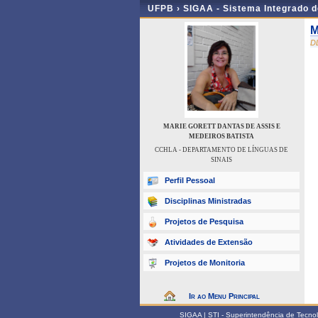
UFPB ›
SIGAA - Sistema Integrado 
M
D
MARIE GORETT DANTAS DE ASSIS E
MEDEIROS BATISTA
CCHLA - DEPARTAMENTO DE LÍNGUAS DE
SINAIS
Perfil Pessoal
Disciplinas Ministradas
Projetos de Pesquisa
Atividades de Extensão
Projetos de Monitoria
Ir ao Menu Principal
SIGAA | STI - Superintendência de Tecn