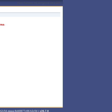
João Pessoa, 06 de Agosto de 2026
urma
6-h2c54.sigaa-6d48877c66-h2c54 |
v26.7.8