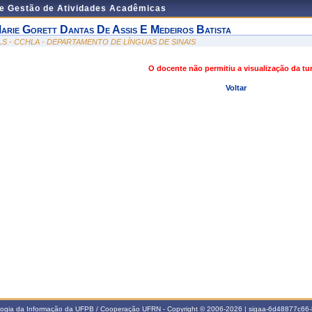
de Gestão de Atividades Acadêmicas
arie Gorett Dantas De Assis E Medeiros Batista
LS - CCHLA - DEPARTAMENTO DE LÍNGUAS DE SINAIS
O docente não permitiu a visualização da t
Voltar
ologia da Informação da UFPB / Cooperação UFRN - Copyright © 2006-2026 | sigaa-6d48877c6