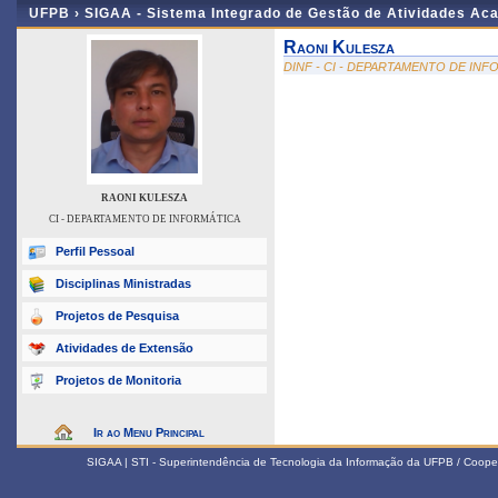
UFPB ›
SIGAA - Sistema Integrado de Gestão de Atividades Ac
Raoni Kulesza
DINF - CI - DEPARTAMENTO DE IN
RAONI KULESZA
CI - DEPARTAMENTO DE INFORMÁTICA
Perfil Pessoal
Disciplinas Ministradas
Projetos de Pesquisa
Atividades de Extensão
Projetos de Monitoria
Ir ao Menu Principal
SIGAA | STI - Superintendência de Tecnologia da Informação da UFPB / Coope