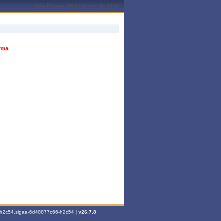
João Pessoa, 08 de Agosto de 2026
urma
6-h2c54.sigaa-6d48877c66-h2c54 |
v26.7.8