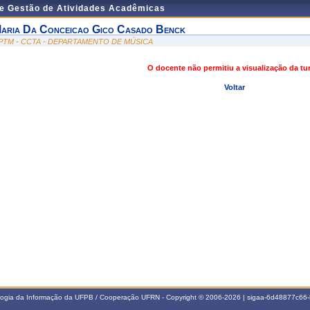
de Gestão de Atividades Acadêmicas
aria Da Conceicao Gico Casado Benck
PTM - CCTA - DEPARTAMENTO DE MÚSICA
O docente não permitiu a visualização da t
Voltar
ologia da Informação da UFPB / Cooperação UFRN - Copyright © 2006-2026 | sigaa-6d48877c6