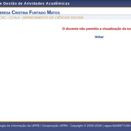
de Gestão de Atividades Acadêmicas
eresa Cristina Furtado Matos
CSC - CCHLA - DEPARTAMENTO DE CIÊNCIAS SOCIAIS
O docente não permitiu a visualização da t
Voltar
ologia da Informação da UFPB / Cooperação UFRN - Copyright © 2006-2026 | sigaa-6d48877c6