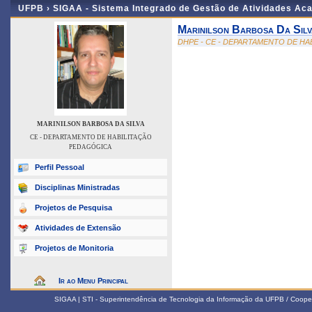
UFPB ›
SIGAA - Sistema Integrado de Gestão de Atividades Ac
Marinilson Barbosa Da Silv
DHPE - CE - DEPARTAMENTO DE H
MARINILSON BARBOSA DA SILVA
CE - DEPARTAMENTO DE HABILITAÇÃO
PEDAGÓGICA
Perfil Pessoal
Disciplinas Ministradas
Projetos de Pesquisa
Atividades de Extensão
Projetos de Monitoria
Ir ao Menu Principal
SIGAA | STI - Superintendência de Tecnologia da Informação da UFPB / Coope