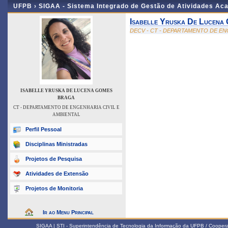
UFPB ›
SIGAA - Sistema Integrado de Gestão de Atividades Ac
Isabelle Yruska De Lucena
DECV - CT - DEPARTAMENTO DE EN
ISABELLE YRUSKA DE LUCENA GOMES
BRAGA
CT - DEPARTAMENTO DE ENGENHARIA CIVIL E
AMBIENTAL
Perfil Pessoal
Disciplinas Ministradas
Projetos de Pesquisa
Atividades de Extensão
Projetos de Monitoria
Ir ao Menu Principal
SIGAA | STI - Superintendência de Tecnologia da Informação da UFPB / Coope