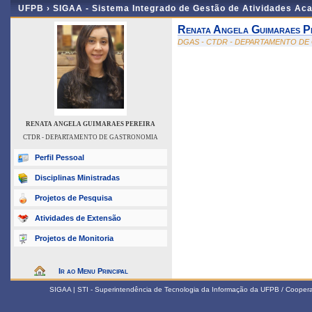
UFPB ›
SIGAA - Sistema Integrado de Gestão de Atividades Ac
Renata Angela Guimaraes P
DGAS - CTDR - DEPARTAMENTO D
RENATA ANGELA GUIMARAES PEREIRA
CTDR - DEPARTAMENTO DE GASTRONOMIA
Perfil Pessoal
Disciplinas Ministradas
Projetos de Pesquisa
Atividades de Extensão
Projetos de Monitoria
Ir ao Menu Principal
SIGAA | STI - Superintendência de Tecnologia da Informação da UFPB / Coope