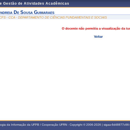
de Gestão de Atividades Acadêmicas
ndreia De Sousa Guimaraes
CFS - CCA - DEPARTAMENTO DE CIÊNCIAS FUNDAMENTAIS E SOCIAIS
O docente não permitiu a visualização da t
Voltar
ologia da Informação da UFPB / Cooperação UFRN - Copyright © 2006-2026 | sigaa-6d48877c6