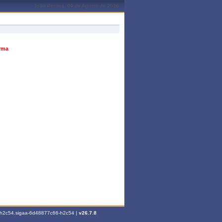
João Pessoa, 09 de Agosto de 2026
urma
6-h2c54.sigaa-6d48877c66-h2c54 |
v26.7.8