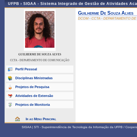
UFPB ›
SIGAA - Sistema Integrado de Gestão de Atividades Ac
Guilherme De Souza Alves
DCOM - CCTA - DEPARTAMENTO D
GUILHERME DE SOUZA ALVES
CCTA - DEPARTAMENTO DE COMUNICAÇÃO
Perfil Pessoal
Disciplinas Ministradas
Projetos de Pesquisa
Atividades de Extensão
Projetos de Monitoria
Ir ao Menu Principal
SIGAA | STI - Superintendência de Tecnologia da Informação da UFPB / Coope