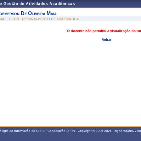
de Gestão de Atividades Acadêmicas
oemerson De Oliveira Maia
MAT - CCEN - DEPARTAMENTO DE MATEMÁTICA
O docente não permitiu a visualização da t
Voltar
nologia da Informação da UFPB / Cooperação UFRN - Copyright © 2006-2026 | sigaa-6d48877c66