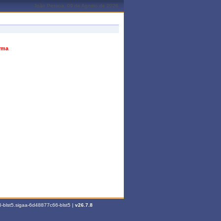
João Pessoa, 09 de Agosto de 2026
urma
-blst5.sigaa-6d48877c66-blst5 |
v26.7.8