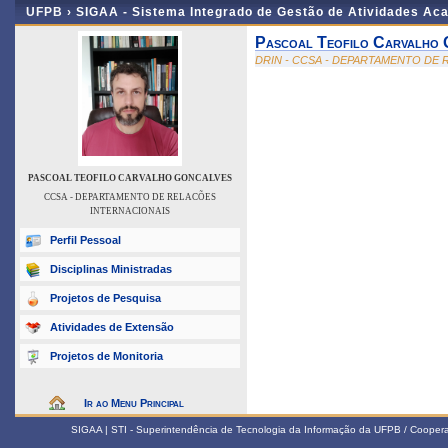
UFPB ›
SIGAA - Sistema Integrado de Gestão de Atividades Ac
Pascoal Teofilo Carvalho 
DRIN - CCSA - DEPARTAMENTO DE
PASCOAL TEOFILO CARVALHO GONCALVES
CCSA - DEPARTAMENTO DE RELACÕES
INTERNACIONAIS
Perfil Pessoal
Disciplinas Ministradas
Projetos de Pesquisa
Atividades de Extensão
Projetos de Monitoria
Ir ao Menu Principal
SIGAA | STI - Superintendência de Tecnologia da Informação da UFPB / Coope