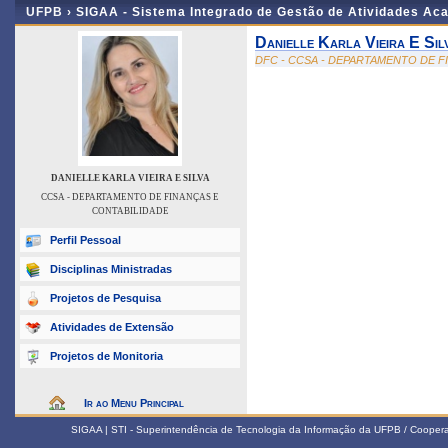
UFPB ›
SIGAA - Sistema Integrado de Gestão de Atividades Ac
Danielle Karla Vieira E Sil
DFC - CCSA - DEPARTAMENTO DE F
DANIELLE KARLA VIEIRA E SILVA
CCSA - DEPARTAMENTO DE FINANÇAS E
CONTABILIDADE
Perfil Pessoal
Disciplinas Ministradas
Projetos de Pesquisa
Atividades de Extensão
Projetos de Monitoria
Ir ao Menu Principal
SIGAA | STI - Superintendência de Tecnologia da Informação da UFPB / Coope