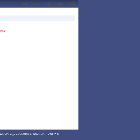
João Pessoa, 08 de Agosto de 2026
urma
-blst5.sigaa-6d48877c66-blst5 |
v26.7.8