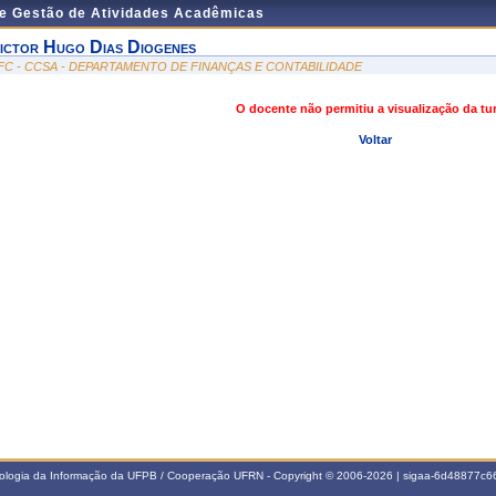
de Gestão de Atividades Acadêmicas
ictor Hugo Dias Diogenes
FC - CCSA - DEPARTAMENTO DE FINANÇAS E CONTABILIDADE
O docente não permitiu a visualização da t
Voltar
nologia da Informação da UFPB / Cooperação UFRN - Copyright © 2006-2026 | sigaa-6d48877c66