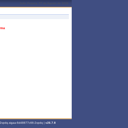
João Pessoa, 07 de Agosto de 2026
urma
6-2vpdq.sigaa-6d48877c66-2vpdq |
v26.7.8