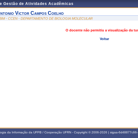
de Gestão de Atividades Acadêmicas
ntonio Victor Campos Coelho
BIM - CCEN - DEPARTAMENTO DE BIOLOGIA MOLECULAR
O docente não permitiu a visualização da t
Voltar
ologia da Informação da UFPB / Cooperação UFRN - Copyright © 2006-2026 | sigaa-6d48877c6