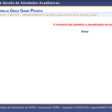
de Gestão de Atividades Acadêmicas
malia Geiza Gama Pessoa
BCM - CBIOTEC - DEPARTAMENTO DE BIOLOGIA CELULAR E MOLECULAR
O docente não permitiu a visualização da t
Voltar
nologia da Informação da UFPB / Cooperação UFRN - Copyright © 2006-2026 | sigaa-6d48877c66