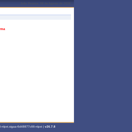
João Pessoa, 08 de Agosto de 2026
urma
-nlpxt.sigaa-6d48877c66-nlpxt |
v26.7.8