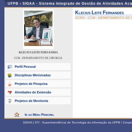
UFPB ›
SIGAA - Sistema Integrado de Gestão de Atividades Ac
Klecius Leite Fernandes
DCRG - CCM - DEPARTAMENTO DE 
KLECIUS LEITE FERNANDES
CCM - DEPARTAMENTO DE CIRURGIA
Perfil Pessoal
Disciplinas Ministradas
Projetos de Pesquisa
Atividades de Extensão
Projetos de Monitoria
Ir ao Menu Principal
SIGAA | STI - Superintendência de Tecnologia da Informação da UFPB / Coope