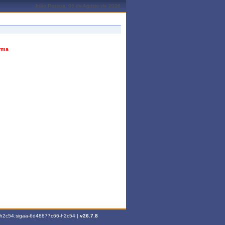
João Pessoa, 06 de Agosto de 2026
urma
6-h2c54.sigaa-6d48877c66-h2c54 |
v26.7.8