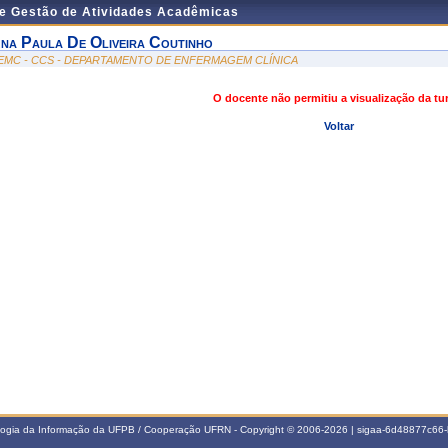
de Gestão de Atividades Acadêmicas
na Paula De Oliveira Coutinho
EMC - CCS - DEPARTAMENTO DE ENFERMAGEM CLÍNICA
O docente não permitiu a visualização da t
Voltar
ologia da Informação da UFPB / Cooperação UFRN - Copyright © 2006-2026 | sigaa-6d48877c6