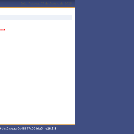
João Pessoa, 07 de Agosto de 2026
urma
-blst5.sigaa-6d48877c66-blst5 |
v26.7.8