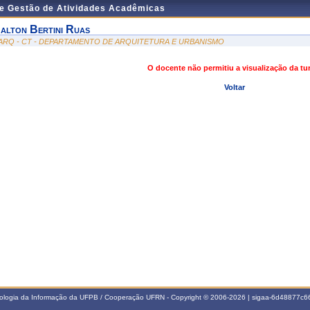
de Gestão de Atividades Acadêmicas
alton Bertini Ruas
ARQ - CT - DEPARTAMENTO DE ARQUITETURA E URBANISMO
O docente não permitiu a visualização da t
Voltar
nologia da Informação da UFPB / Cooperação UFRN - Copyright © 2006-2026 | sigaa-6d48877c66