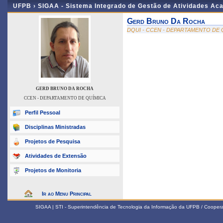
UFPB ›
SIGAA - Sistema Integrado de Gestão de Atividades Ac
Gerd Bruno Da Rocha
DQUI - CCEN - DEPARTAMENTO DE 
GERD BRUNO DA ROCHA
CCEN - DEPARTAMENTO DE QUÍMICA
Perfil Pessoal
Disciplinas Ministradas
Projetos de Pesquisa
Atividades de Extensão
Projetos de Monitoria
Ir ao Menu Principal
SIGAA | STI - Superintendência de Tecnologia da Informação da UFPB / Coope