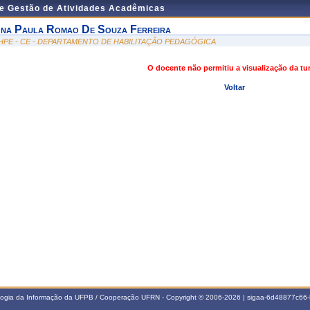
de Gestão de Atividades Acadêmicas
na Paula Romao De Souza Ferreira
HPE - CE - DEPARTAMENTO DE HABILITAÇÃO PEDAGÓGICA
O docente não permitiu a visualização da t
Voltar
ologia da Informação da UFPB / Cooperação UFRN - Copyright © 2006-2026 | sigaa-6d48877c6