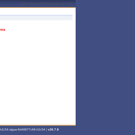
João Pessoa, 07 de Agosto de 2026
urma
6-h2c54.sigaa-6d48877c66-h2c54 |
v26.7.8