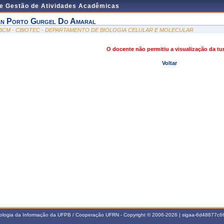
de Gestão de Atividades Acadêmicas
an Porto Gurgel Do Amaral
BCM - CBIOTEC - DEPARTAMENTO DE BIOLOGIA CELULAR E MOLECULAR
O docente não permitiu a visualização da t
Voltar
nologia da Informação da UFPB / Cooperação UFRN - Copyright © 2006-2026 | sigaa-6d48877c66