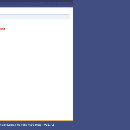
João Pessoa, 06 de Agosto de 2026
urma
-blst5.sigaa-6d48877c66-blst5 |
v26.7.8