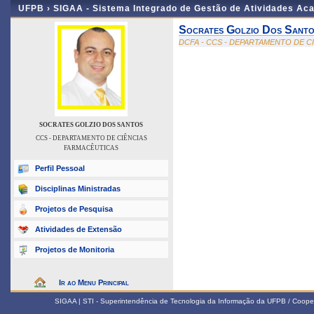
UFPB ›
SIGAA - Sistema Integrado de Gestão de Atividades Ac
Socrates Golzio Dos Sant
DCFA - CCS - DEPARTAMENTO DE C
SOCRATES GOLZIO DOS SANTOS
CCS - DEPARTAMENTO DE CIÊNCIAS
FARMACÊUTICAS
Perfil Pessoal
Disciplinas Ministradas
Projetos de Pesquisa
Atividades de Extensão
Projetos de Monitoria
Ir ao Menu Principal
SIGAA | STI - Superintendência de Tecnologia da Informação da UFPB / Coope