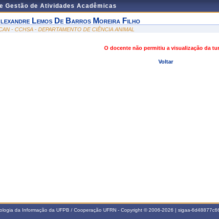
de Gestão de Atividades Acadêmicas
lexandre Lemos De Barros Moreira Filho
CAN - CCHSA - DEPARTAMENTO DE CIÊNCIA ANIMAL
O docente não permitiu a visualização da t
Voltar
nologia da Informação da UFPB / Cooperação UFRN - Copyright © 2006-2026 | sigaa-6d48877c66