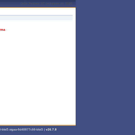
João Pessoa, 07 de Agosto de 2026
urma
-blst5.sigaa-6d48877c66-blst5 |
v26.7.8