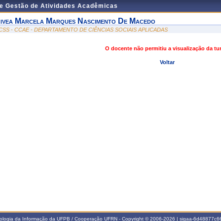
de Gestão de Atividades Acadêmicas
ivea Marcela Marques Nascimento De Macedo
CSS - CCAE - DEPARTAMENTO DE CIÊNCIAS SOCIAIS APLICADAS
O docente não permitiu a visualização da t
Voltar
nologia da Informação da UFPB / Cooperação UFRN - Copyright © 2006-2026 | sigaa-6d48877c66