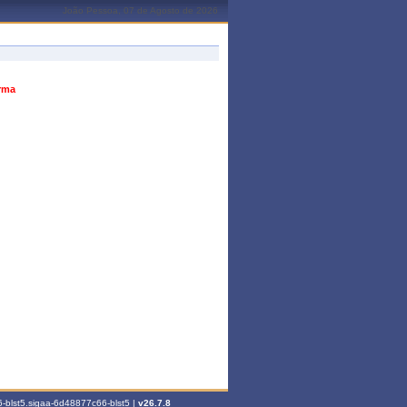
João Pessoa, 07 de Agosto de 2026
urma
-blst5.sigaa-6d48877c66-blst5 |
v26.7.8