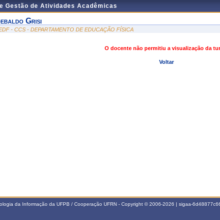
de Gestão de Atividades Acadêmicas
debaldo Grisi
EDF - CCS - DEPARTAMENTO DE EDUCAÇÃO FÍSICA
O docente não permitiu a visualização da t
Voltar
nologia da Informação da UFPB / Cooperação UFRN - Copyright © 2006-2026 | sigaa-6d48877c66