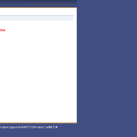
João Pessoa, 06 de Agosto de 2026
urma
-nlpxt.sigaa-6d48877c66-nlpxt |
v26.7.8