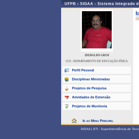
UFPB ›
SIGAA - Sistema Integrado 
I
D
IDEBALDO GRISI
CCS - DEPARTAMENTO DE EDUCAÇÃO FÍSICA
Perfil Pessoal
Disciplinas Ministradas
Projetos de Pesquisa
Atividades de Extensão
Projetos de Monitoria
Ir ao Menu Principal
SIGAA | STI - Superintendência de Tec