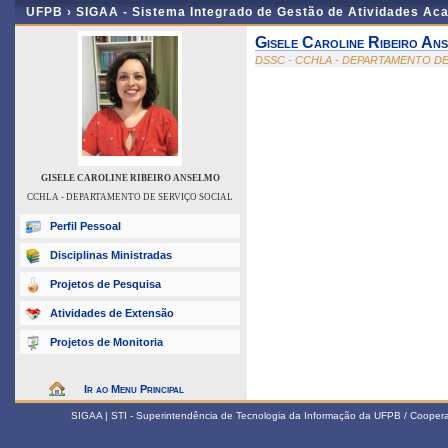
UFPB ›
SIGAA - Sistema Integrado de Gestão de Atividades Ac
Gisele Caroline Ribeiro An
DSSC - CCHLA - DEPARTAMENTO DE
GISELE CAROLINE RIBEIRO ANSELMO
CCHLA - DEPARTAMENTO DE SERVIÇO SOCIAL
Perfil Pessoal
Disciplinas Ministradas
Projetos de Pesquisa
Atividades de Extensão
Projetos de Monitoria
Ir ao Menu Principal
SIGAA | STI - Superintendência de Tecnologia da Informação da UFPB / Coope